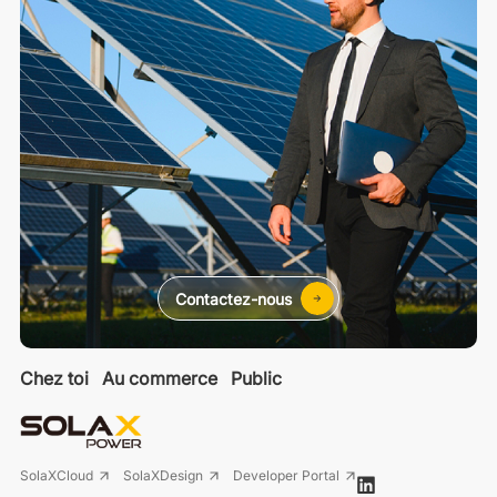
Contactez-nous
Chez toi
Au commerce
Public
SolaXCloud
SolaXDesign
Developer Portal