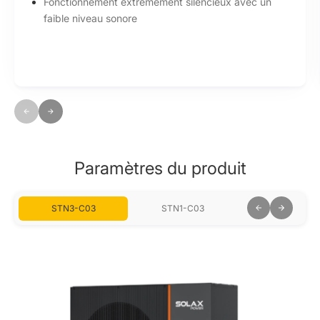
Moteur DC sans balais permettant une régulation de
vitesse en continu
Paramètres du produit
STN3-C03
STN1-C03
STN1-C01