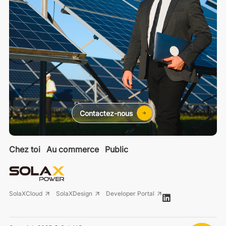
Contactez-nous
Chez toi
Au commerce
Public
SolaXCloud
SolaXDesign
Developer Portal